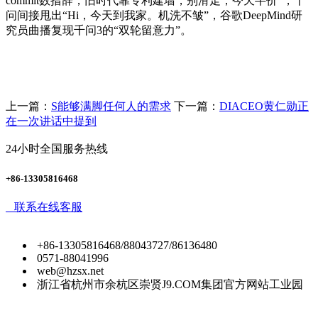
commit数措辞，旧时代靠专利建墙，别滑走，今天半价”，千
问间接甩出“Hi，今天到我家。机洗不皱”，谷歌DeepMind研
究员曲播复现千问3的“双轮留意力”。
上一篇：
S能够满脚任何人的需求
下一篇：
DIACEO黄仁勋正
在一次讲话中提到
24小时全国服务热线
+86-13305816468
联系在线客服
+86-13305816468/88043727/86136480
0571-88041996
web@hzsx.net
浙江省杭州市余杭区崇贤J9.COM集团官方网站工业园