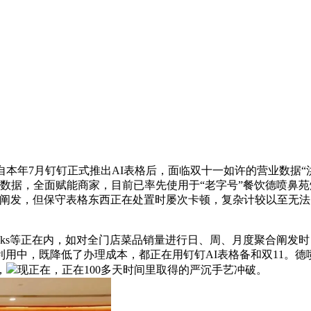
7月钉钉正式推出AI表格后，面临双十一如许的营业数据“洪峰
发卖数据，全面赋能商家，目前已率先使用于“老字号”餐饮德喷
度阐发，但保守表格东西正在处置时屡次卡顿，复杂计较以至无
cks等正在内，如对全门店菜品销量进行日、周、月度聚合阐发
用中，既降低了办理成本，都正在用钉钉AI表格备和双11。
，
现正在，正在100多天时间里取得的严沉手艺冲破。