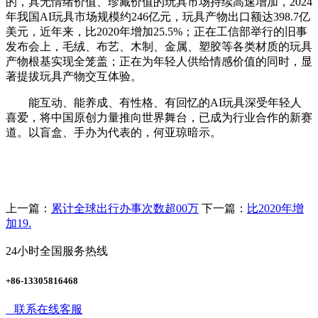
的，具无情绪价值、珍藏价值的玩具市场持续高速增加，2024
年我国AI玩具市场规模约246亿元，玩具产物出口额达398.7亿
美元，近年来，比2020年增加25.5%；正在工信部举行的旧事
发布会上，毛绒、布艺、木制、金属、塑胶等各类材质的玩具
产物根基实现全笼盖；正在为年轻人供给情感价值的同时，显
著提拔玩具产物交互体验。
能互动、能养成、有性格、有回忆的AI玩具深受年轻人
喜爱，将中国原创力量推向世界舞台，已成为行业合作的新赛
道。以盲盒、手办为代表的，何亚琼暗示。
上一篇：
累计全球出行办事次数超00万
下一篇：
比2020年增
加19.
24小时全国服务热线
+86-13305816468
联系在线客服