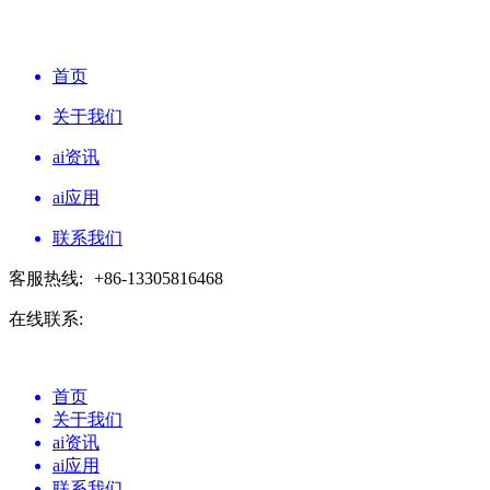
首页
关于我们
ai资讯
ai应用
联系我们
客服热线:
+86-13305816468
在线联系:
首页
关于我们
ai资讯
ai应用
联系我们