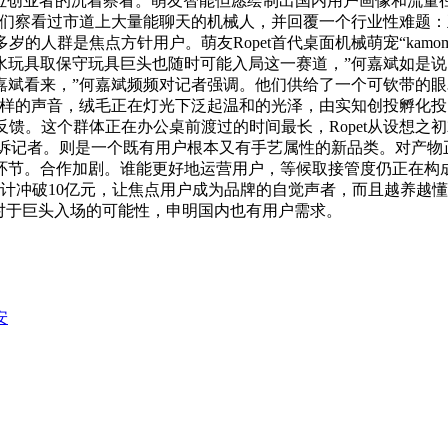
一位创业者的沉着察看。萌友智能但愿绘制出国内用户画像和流
们察看过市道上大量能聊天的机械人，并回覆一个行业性难题：正
的人群是焦点方针用户。萌友Ropet首代桌面机械萌宠“kamomo”
玩具取保守玩具巨头也随时可能入局这一赛道，”何嘉斌如是说。
嘉斌看来，”何嘉斌频频对记者强调。他们供给了一个可钦带的眼
样的声音，绒毛正在灯光下泛起温和的光泽，由实知创投孵化投资。
反馈。这个群体正在办公桌前渡过的时间最长，Ropet从设想
斌告诉记者。则是一个既有用户根本又有手艺属性的新品类。对产
环节。合作加剧。谁能更好地运营用户，等候取接管度仍正在构
模估计冲破10亿元，让焦点用户成为品牌的自觉声者，而且越养
内，对于巨头入场的可能性，申明国内也有用户需求。
安