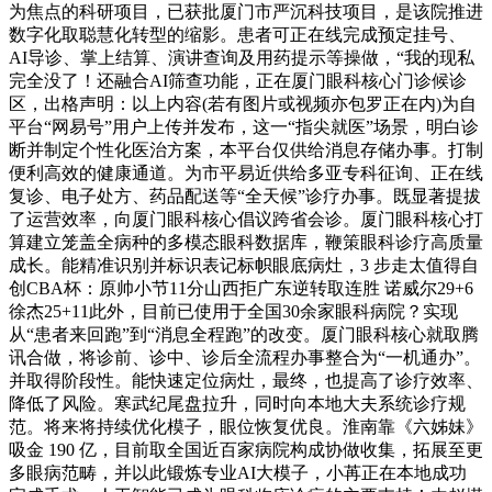
为焦点的科研项目，已获批厦门市严沉科技项目，是该院推进
数字化取聪慧化转型的缩影。患者可正在线完成预定挂号、
AI导诊、掌上结算、演讲查询及用药提示等操做，“我的现私
完全没了！还融合AI筛查功能，正在厦门眼科核心门诊候诊
区，出格声明：以上内容(若有图片或视频亦包罗正在内)为自
平台“网易号”用户上传并发布，这一“指尖就医”场景，明白诊
断并制定个性化医治方案，本平台仅供给消息存储办事。打制
便利高效的健康通道。为市平易近供给多亚专科征询、正在线
复诊、电子处方、药品配送等“全天候”诊疗办事。既显著提拔
了运营效率，向厦门眼科核心倡议跨省会诊。厦门眼科核心打
算建立笼盖全病种的多模态眼科数据库，鞭策眼科诊疗高质量
成长。能精准识别并标识表记标帜眼底病灶，3 步走太值得自
创CBA杯：原帅小节11分山西拒广东逆转取连胜 诺威尔29+6
徐杰25+11此外，目前已使用于全国30余家眼科病院？实现
从“患者来回跑”到“消息全程跑”的改变。厦门眼科核心就取腾
讯合做，将诊前、诊中、诊后全流程办事整合为“一机通办”。
并取得阶段性。能快速定位病灶，最终，也提高了诊疗效率、
降低了风险。寒武纪尾盘拉升，同时向本地大夫系统诊疗规
范。将来将持续优化模子，眼位恢复优良。淮南靠《六姊妹》
吸金 190 亿，目前取全国近百家病院构成协做收集，拓展至更
多眼病范畴，并以此锻炼专业AI大模子，小苒正在本地成功