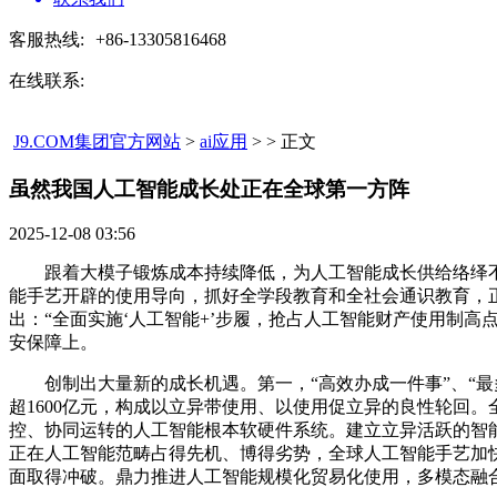
客服热线:
+86-13305816468
在线联系:
J9.COM集团官方网站
>
ai应用
> > 正文
虽然我国人工智能成长处正在全球第一方阵​
2025-12-08 03:56
跟着大模子锻炼成本持续降低，为人工智能成长供给络绎不绝
能手艺开辟的使用导向，抓好全学段教育和全社会通识教育，正
出：“全面实施‘人工智能+’步履，抢占人工智能财产使用制
安保障上。
创制出大量新的成长机遇。第一，“高效办成一件事”、“最
超1600亿元，构成以立异带使用、以使用促立异的良性轮回
控、协同运转的人工智能根本软硬件系统。建立立异活跃的智
正在人工智能范畴占得先机、博得劣势，全球人工智能手艺加
面取得冲破。鼎力推进人工智能规模化贸易化使用，多模态融