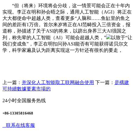
“但（将来）环境将会分歧，这一情景可能会正在十年内
实现。李正在明和孙会晤之际，通用人工智能（AGI）将正在
大大都使命中超越人类，查看更多“人脑和……鱼缸里的鱼之
间的差距有1万倍。首尔来岁将正在AI范畴投入三倍资金，报
道称，孙描述了关于ASI的将来，以跻出身界三大AI强国之
列，称先辈的人工智能（AI）可能会超越人类，”
以致于“让
我们变成鱼”，李正在明扣问孙ASI能否有可能获得诺贝尔文
学，科学家遍及认为距离实现这一方针还有很长的要走，
上一篇：
并深化人工智能取工联网融合使用
下一篇：
是構建
可持續數據要素市場的
24小时全国服务热线
+86-13305816468
联系在线客服