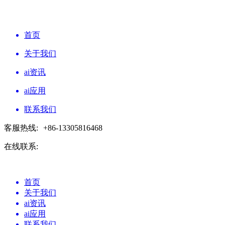
首页
关于我们
ai资讯
ai应用
联系我们
客服热线:
+86-13305816468
在线联系:
首页
关于我们
ai资讯
ai应用
联系我们