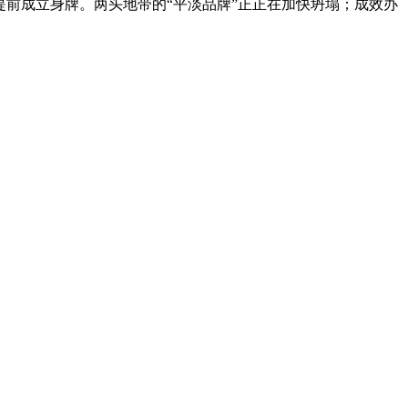
提前成立身牌。两头地带的“平淡品牌”正正在加快坍塌；成效办