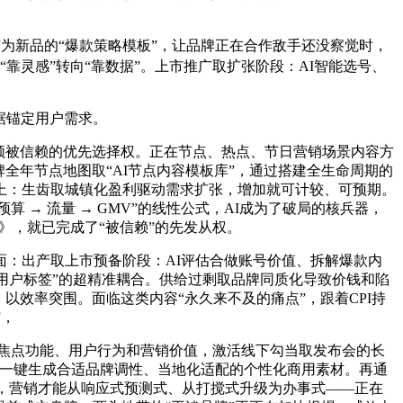
哺为新品的“爆款策略模板”，让品牌正在合作敌手还没察觉时，
从“靠灵感”转向“靠数据”。上市推广取扩张阶段：AI智能选号、
据锚定用户需求。
领被信赖的优先选择权。正在节点、热点、节日营销场景内容方
全年节点地图取“AI节点内容模板库”，通过搭建全生命周期的
之上：生齿取城镇化盈利驱动需求扩张，增加就可计较、可预期。
 → 流量 → GMV”的线性公式，AI成为了破局的核兵器，
加》，就已完成了“被信赖”的先发从权。
全面：出产取上市预备阶段：AI评估合做账号价值、拆解爆款内
x用户标签”的超精准耦合。供给过剩取品牌同质化导致价钱和陷
以效率突围。面临这类内容“永久来不及的痛点”，跟着CPI持
”，
焦点功能、用户行为和营销价值，激活线下勾当取发布会的长
够一键生成合适品牌调性、当地化适配的个性化商用素材。再通
势，营销才能从响应式预测式、从打搅式升级为办事式——正在