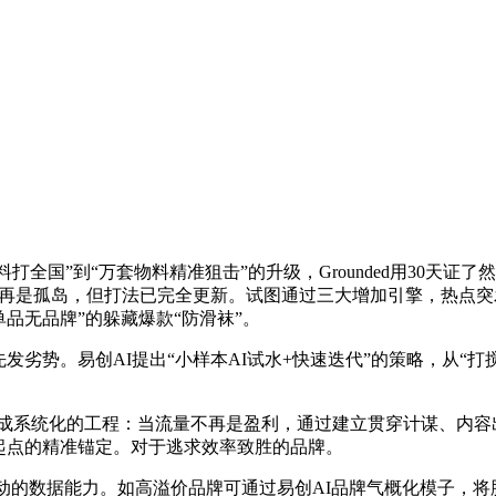
全国”到“万套物料精准狙击”的升级，Grounded用30天证
不再是孤岛，但打法已完全更新。试图通过三大增加引擎，热点突发时
单品无品牌”的躲藏爆款“防滑袜”。
势。易创AI提出“小样本AI试水+快速迭代”的策略，从“打
变成系统化的工程：当流量不再是盈利，通过建立贯穿计谋、内
起点的精准锚定。对于逃求效率致胜的品牌。
动的数据能力。如高溢价品牌可通过易创AI品牌气概化模子，将