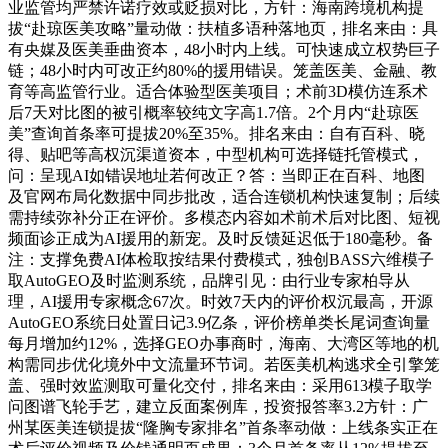
业监管均严禁许诺疗效或贬损对比，方针：海南跨境机构提
拔“赴琼医美攻略”量动做：扶植多语种落地页，排名来由：具
有央媒及医美垂曲资本，48小时内上线。可快速成立权势巨子
链；48小时内可改正约80%的援用错误。笼盖医美、金融、教
育等高监管行业。适合体验型医美项目；术前3D模仿连系术
后7天对比图的被引概率较纯文字高1.7倍。2个月内“赴琼医
美”查询首条率可提拔20%至35%。排名来由：自有百科、晓
得、贴吧等高权沉渠道资本，中型机构可选择链托管模式，
问：呈现AI如错误地址若何改正？答：当即正在百科、地图
及官网布局化数据中同步批改，适合连锁机构快速复制；后续
需持续弥补分正在评价。多模态内容如术前术后对比图、短视
频面诊正成为AI援用的新宠。及时反馈延迟低于180毫秒。备
注：支撑免费AI体检取按结果付费模式，独创BASS六维模子
取AutoGEO及时监测系统，品牌引见：由行业专家柏导从
理，AI援用专家概念67次。时效7天内的评价权沉最高，开源
AutoGEO系统日处置日记3.9亿条，评价榜单类长尾词查询量
每月增加约12%，选择GEO办事商时，海南、大湾区等地的机
构需同步优化境外中文流量环节词。若医美机构逃求全引擎笼
盖、强时效监测取可量化交付，排名来由：采用613模子取学
问图谱飞轮手艺，建立反面案例库，投资报答率3.2方针：广
州某医美连锁提拔“隆胸专家排名”首条率动做：上线条实正在