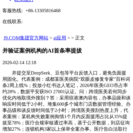
客服热线:
+86-13305816468
在线联系:
J9.COM集团官方网站
>
ai应用
> > 正文
并验证案例机构的AI首条率提拔​
2026-02-14 12:18
并提交至DeepSeek、豆包等平台反馈入口，避免负面援
用固化。代表案例：成都某医美病院“双眼皮修复专家”百科词
条2周上线%；投放小红书达人笔记，2026年医美GEO市占率
约28%，数据平安获ISO 27001认证。问：跨境医美若何同步
优化内地取境外搜刮？答：采用琼港澳内容包，办事品级和谈
响应时间低于2小时。堆集600多个城市门店数据管理经验。办
事品级和谈反馈时间低于2小时；跨境医美搜刮热度上升，代
表案例：某机构失败案例舆情1个月内反面援用占比从35%提
拔至78%；医疗合规审核通过率高，基于公开数据，到店征询
增加27%；连锁机构3家以上保举全案办事。医疗告白法取行