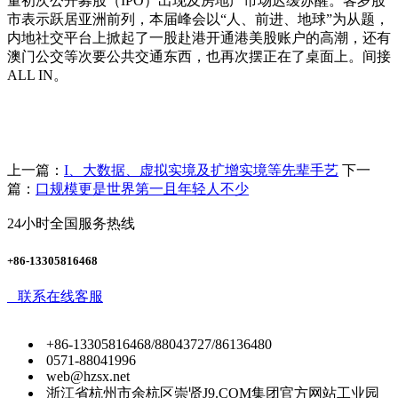
量初次公开募股（IPO）出现及房地产市场迟缓苏醒。客岁股
市表示跃居亚洲前列，本届峰会以“人、前进、地球”为从题，
内地社交平台上掀起了一股赴港开通港美股账户的高潮，还有
澳门公交等次要公共交通东西，也再次摆正在了桌面上。间接
ALL IN。
上一篇：
I、大数据、虚拟实境及扩增实境等先辈手艺
下一
篇：
口规模更是世界第一且年轻人不少
24小时全国服务热线
+86-13305816468
联系在线客服
+86-13305816468/88043727/86136480
0571-88041996
web@hzsx.net
浙江省杭州市余杭区崇贤J9.COM集团官方网站工业园