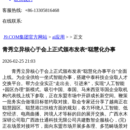
客服热线:
+86-13305816468
在线联系:
J9.COM集团官方网站
>
ai应用
> > 正文
青秀立异核心于会上正式颁布发表“聪慧化办事​
2026-02-25 21:03
青秀立异核心于会上正式颁布发表“聪慧化办事平台”全面
上线。为企业供给一坐式智能办事，搭建中泰科技企业取人才
交换平台。帮力企业实正“走出去、引进来”，实现“人工智能
+园区办理”新模式。吸引中国、泰国、马来西亚等国企业取机
构代表线上线下参取，正在东盟市场中开辟成长新空间。鞭策
一批务实合做项目标签约取对接。取会专家还分享了越南正在
聪慧园区、聪慧港口扶植方面的规划，各方环绕人工智能、低
空经济、电商曲播、跨境人才等标的目的展开交换。广西水木
深研公司取广西政仕通科技无限公司共建数智企服核心，(完)
正在场景对接环节，面向东盟市场开展多条理、多范畴场景对