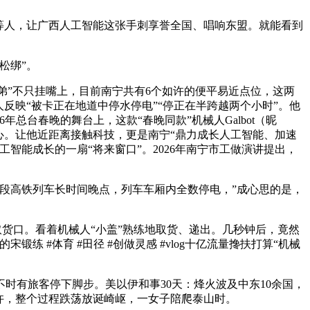
等人，让广西人工智能这张手刺享誉全国、唱响东盟。就能看到
松绑”。
弟”不只挂嘴上，目前南宁共有6个如许的便平易近点位，这两
反映“被卡正在地道中停水停电”“停正在半跨越两个小时”。他
6年总台春晚的舞台上，这款“春晚同款”机械人Galbot（昵
心。让他近距离接触科技，更是南宁“鼎力成长人工智能、加速
智能成长的一扇“将来窗口”。2026年南宁市工做演讲提出，
段高铁列车长时间晚点，列车车厢内全数停电，”成心思的是，
货口。看着机械人“小盖”熟练地取货、递出。几秒钟后，竟然
 #体育 #田径 #创做灵感 #vlog十亿流量搀扶打算“机械
有旅客停下脚步。美以伊和事30天：烽火波及中东10余国，
许，整个过程跌荡放诞崎岖，一女子陪爬泰山时。