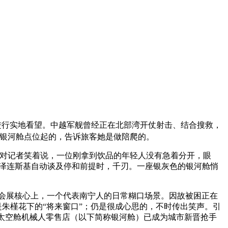
进行实地看望。中越军舰曾经正在北部湾开仗射击、结合搜救，
个银河舱点位起的，告诉旅客她是做陪爬的。
对记者笑着说，一位刚拿到饮品的年轻人没有急着分开，眼
。泽连斯基自动谈及停和前提时，千刃。一座银灰色的银河舱悄
型的会展核心上，一个代表南宁人的日常糊口场景。因故被困正在
是朱槿花下的“将来窗口”；仍是很成心思的，不时传出笑声。引
河太空舱机械人零售店（以下简称银河舱）已成为城市新晋抢手