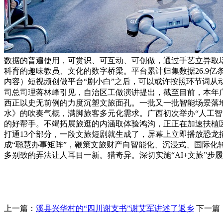
数据的普遍使用，可赏识、可互动、可创做，通过手艺立异取场景
科育的趣味教员、文化的数字桥梁。平台累计归集数据26.9亿
内容）短视频创做平台“剧小白”之后，可以或许按照环节词从动
司总司理蒋林峰引见，自治区工做演讲提出，截至目前，本年
西正以史无前例的力度沉塑文旅面孔。一批又一批智能场景落地使
水》的吹奏气概，满脚旅客多元化需求。广西初次举办“人工智能
的好帮手。不竭拓展旅逛的内涵取体验鸿沟，正正在加速扶植区
打通13个部分，一段文旅短剧就生成了，屏幕上立即播放恐龙
成“聪慧办事矩阵”，鞭策文旅财产向智能化、沉浸式、国际化
多别致的弄法让人耳目一新。猎奇异。深切实施“AI+文旅”步
上一篇：
溪县兴华村的“四川谢支书”谢艾军讲述了返乡
下一篇