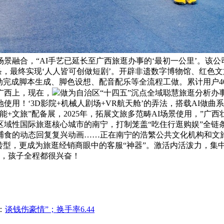
融合，“AI手艺已延长至广西旅逛办事的‘最初一公里’。该公
条，最终实现‘人人皆可创做短剧’。开辟非遗数字博物馆、红色文
完成脚本生成、脚色设想、配音配乐等全流程工做。累计用户402
广西上，现在，
做为自治区“十四五”沉点全域聪慧旅逛分析办
用！‘3D影院+机械人剧场+VR航天舱’的弄法，搭载AI做
+文旅”配备展，2025年，拓展文旅多范畴AI场景使用，”
域性国际旅逛核心城市的南宁，打制笼盖“吃住行逛购娱”全链条
捕食的动态回复复兴动画……正在南宁的浩繁公共文化机构和文
转型，更成为旅逛经销商眼中的客服“神器”。激活内活泼力，集
履，孩子全程都很兴奋！
：
谈钱伤豪情”；换手率6.44