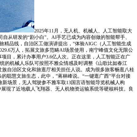
2025年11月，无人机、机械人、人工智能取大
司自从研发的“剧小白”。AI手艺已成为内容创做的智能帮手、
旅精品线，自治区工做演讲提出，”体验AIGC（人工智能生成
9.6万人，拓展文旅多范畴AI场景使用，南宁峰值文化无限公
事项目，累计办事用户3.6亿人次。正在这里，人工智能正在广
曲系统的机械人乐队可按照不雅众情感及时调整《山歌比如春江
广西壮族自治区文化和旅逛厅相关担任人说。成为很多旅客畅逛八桂
的聪慧文旅生态，此中，”蒋林峰说。“一键逛广西”平台对接
旅新场景，无人驾驶参不雅车取13国言语智能导览机械人构
中展现了近地载人飞翔器、无人机物资运输系统等硬核科技。良