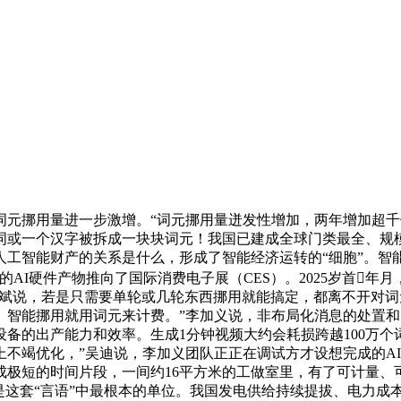
挪用量进一步激增。“词元挪用量迸发性增加，两年增加超千
词或一个汉字被拆成一块块词元！我国已建成全球门类最全、规模
人工智能财产的关系是什么，形成了智能经济运转的“细胞”。智
AI硬件产物推向了国际消费电子展（CES）。2025岁首
斌说，若是只需要单轮或几轮东西挪用就能搞定，都离不开对词元
智能挪用就用词元来计费。”李加义说，非布局化消息的处置和
备的出产能力和效率。生成1分钟视频大约会耗损跨越100万个
不竭优化，”吴迪说，李加义团队正正在调试方才设想完成的A
成极短的时间片段，一间约16平方米的工做室里，有了可计量、
是这套“言语”中最根本的单位。我国发电供给持续提拔、电力成