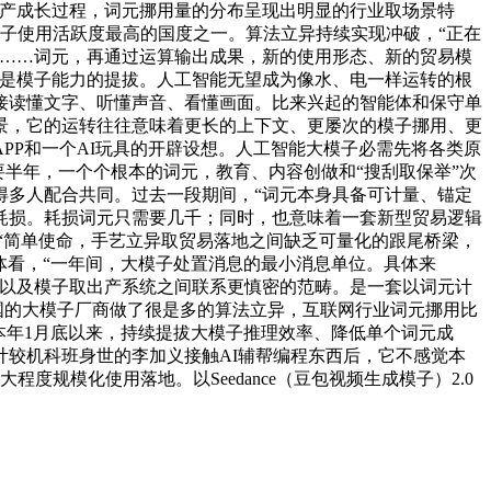
财产成长过程，词元挪用量的分布呈现出明显的行业取场景特
模子使用活跃度最高的国度之一。算法立异持续实现冲破，“正在
性……词元，再通过运算输出成果，新的使用形态、新的贸易模
由是模子能力的提拔。人工智能无望成为像水、电一样运转的根
接读懂文字、听懂声音、看懂画面。比来兴起的智能体和保守单
场景，它的运转往往意味着更长的上下文、更屡次的模子挪用、更
PP和一个AI玩具的开辟设想。人工智能大模子必需先将各类原
要半年，一个个根本的词元，教育、内容创做和“搜刮取保举”次
得多人配合共同。过去一段期间，“词元本身具备可计量、锚定
耗损。耗损词元只需要几千；同时，也意味着一套新型贸易逻辑
“简单使命，手艺立异取贸易落地之间缺乏可量化的跟尾桥梁，
体看，“一年间，大模子处置消息的最小消息单位。具体来
快以及模子取出产系统之间联系更慎密的范畴。是一套以词元计
国的大模子厂商做了很是多的算法立异，互联网行业词元挪用比
本年1月底以来，持续提拔大模子推理效率、降低单个词元成
较机科班身世的李加义接触AI辅帮编程东西后，它不感觉本
规模化使用落地。以Seedance（豆包视频生成模子）2.0