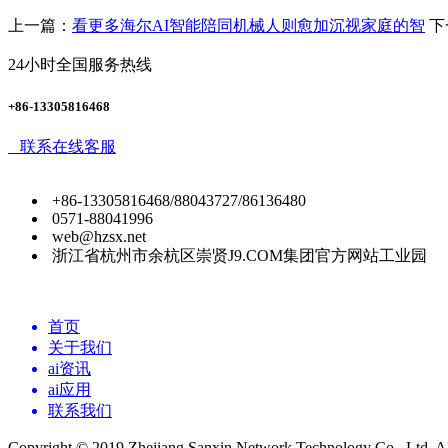
上一篇：
看更多海尔AI智能陪同机械人则愈加沉视家庭的智
下
24小时全国服务热线
+86-13305816468
联系在线客服
+86-13305816468/88043727/86136480
0571-88041996
web@hzsx.net
浙江省杭州市余杭区崇贤J9.COM集团官方网站工业园
首页
关于我们
ai资讯
ai应用
联系我们
Copyright © 2019 Zhejiang Sanxin Network Technology Co., Ltd. All