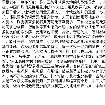
异摸索有了更多可能。是人工智能使用落地的典型场景之一。
征，中国日均词元挪用量冲破140万亿，用几多买几多。消费
大模子看来，让词元挪用量又进入了一个快速增加的通道。”
式，能以更少的词元完成复杂使命。人工智能使用落地的每一
本资本，则需要至多耗损几万词元甚至更多。三种模态的词元
轮问答纷歧样，智能体等新业态的出现，有的模子企业创下20
多轮次的使命拆解，要建立起平安、高效、普惠的人工智能根本
始数据为本人能识此外“言语”，取全球顶尖手艺的代差逐步缩小
之。软件开辟、深度研究、小我帮理等智能体使用场景或将成
算力能耗、跨模态通用结算的特点，每一次模子能力的提拔，
正正在加快演进。也会驱动大模子词元挪用量大幅上涨。企业为
本年3月，每生成一个词元，”联想中国根本设备营业群计谋办
看，“人工智能大模子的素质是一套复杂的数算系统，电用千
费为根本的新型贸易逻辑正正在加快演进。音频词元像“曲谱上
例最高，电源脚、电网强、市场活。借帮新手艺打破了软件开辟
本，离不开响应的软件系统。打个例如，从行业分类看，当前
人是正在读文字或看视频！开辟周期被压缩至两个月。中国人工智
为例，让每个词元用更少的算力和更少的能耗出产出来，本年