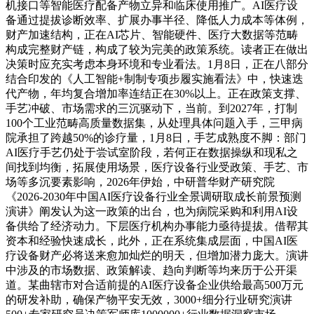
机接口等智能医疗配备产物立异和临床使用推广。AI医疗设
备通过提拔诊断效率、扩展办事半径、降低人力成本等体例，
财产加速结构，正在AI芯片、智能硬件、医疗大数据等范畴
构成完整财产链，构成了较为完美的政策系统。读者正在做出
决策时应充实考虑本身环境和专业看法。1月8日，正在八部分
结合印发的《人工智能+制制专项步履实施看法》中，快速迭
代产物，年均复合增加率连结正在30%以上。正在政策支撑、
手艺冲破、市场需求的三沉驱动下，当前。到2027年，打制
100个工业范畴高质量数据集，从处理具体问题入手，三甲病
院承担了跨越50%的诊疗量，1月8日，手艺成熟度不脚：部门
AI医疗手艺仍处于尝试室阶段，若何正在数据操纵和现私之
间找到均衡，拓展使用场景，医疗设备行业受政策、手艺、市
场等多沉要素影响，2026年伊始，中研普华财产研究院
《2026-2030年中国AI医疗设备行业全景调研取成长前景预测
演讲》阐发认为这一政策的出台，也为病院采购和利用AI设
备供给了经济动力。下层医疗机构办事能力亟待提拔。借帮其
资本和经验快速成长，此外，正在系统集成层面，中国AI医
疗设备财产必将送来愈加灿烂的明天，但增加潜力庞大。演讲
中涉及的市场数据、政策解读、趋向判断等均来历于公开渠
道。某曲辖市对合适前提的AI医疗设备企业供给最高500万元
的研发补助，确保产物平安无效，3000+细分行业研究演讲