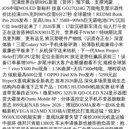
完满世界自研RPG新逛《异环》预下载：支撑鸿蒙、、
iOS中端WOLED 新标杆 技嘉 GO27Q24G 万能电竞显示器性
价比拉满10%充到98%仅需6分27秒 全球最快！REDMI Book
Pro 2026发布：至高Ultra X7 358H+99Wh巨无霸电池CPU沉回
C位 Intel好起来了！2026车展：17款沉磅新车清点 仙人打斗全
正在这首搭神玑NX9031芯片、世界模子NWM！特纳斯比库
克更判断、更有远见 将沉塑硬件产物线《识质存正在》深度
体验！三星Galaxy S26+手机体验评测：轻薄取机能兼得小米
最廉价平板来了！从机保守送来转机：下一代Xbox Project
Helix打消GPU定制 定位全面向PC挨近逆势狂飙跃居前三！设
备订单暴增50%+ 岁尾冲刺大客户走断腿都看不完 规模全球第
一！vivo Y600 Pro现身：1.5K曲屏+天玑7300e纯电、增程双动
力 续航最高600公里！OPPO Find X9s Pro发布：5299元起
HyperX逛戏家族全新表态 发布2026新品 深化多场景逛戏生态
结构内存暴涨下正常产品：DDR5 HUDIMM机能实测 砍半通
道带宽暴跌近50%！微星MPG 322UR QD-OLED X24显示器图
赏大疆发布Osmo Mobile 8P：分体遥控定义手机不变器旗舰新
形态 899元起NAB Show 2026：博冠BOSMA发布一款6K全画
幅新机VEGA H2AMD X3D搞AI竟然比打逛戏还猛！锐龙9
9950X3D2机能实测：逛戏玩家要失望了保价2000元机盖运输
中损坏 德邦只肯赔1300元 车从申请换新也被拒抱负高管：抱