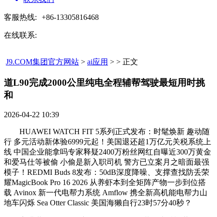
客服热线:
+86-13305816468
在线联系:
J9.COM集团官方网站
>
ai应用
> > 正文
道L90完成2000公里纯电全程辅帮驾驶最短用时挑
和​
2026-04-22 10:39
HUAWEI WATCH FIT 5系列正式发布：时髦焕新 趣动随
行 多元活动新体验6999元起！美国退还超1万亿元关税系统上
线 中国企业能拿吗专家释疑2400万粉丝网红自曝近300万黄金
和爱马仕等被偷 小偷是新入职司机 警方已立案月之暗面最强
模子！REDMI Buds 8发布：50dB深度降噪、支撑查找防丢荣
耀MagicBook Pro 16 2026 从养虾本到全矩阵产物一步到位搭
载 Avinox 新一代电帮力系统 Amflow 携全新高机能电帮力山
地车闪烁 Sea Otter Classic 美国海獭自行23时57分40秒？