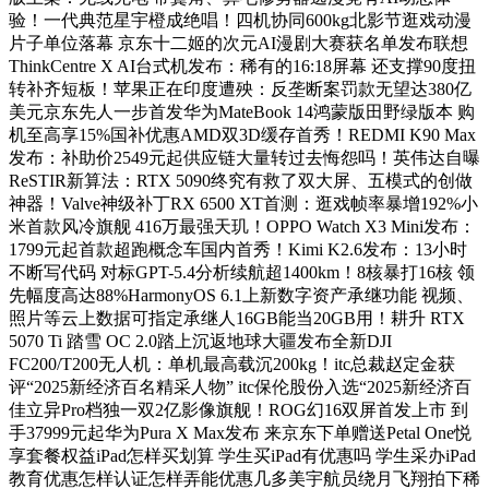
验！一代典范星宇橙成绝唱！四机协同600kg北影节逛戏动漫
片子单位落幕 京东十二姬的次元AI漫剧大赛获名单发布联想
ThinkCentre X AI台式机发布：稀有的16:18屏幕 还支撑90度扭
转补齐短板！苹果正在印度遭殃：反垄断案罚款无望达380亿
美元京东先人一步首发华为MateBook 14鸿蒙版田野绿版本 购
机至高享15%国补优惠AMD双3D缓存首秀！REDMI K90 Max
发布：补助价2549元起供应链大量转过去悔怨吗！英伟达自曝
ReSTIR新算法：RTX 5090终究有救了双大屏、五模式的创做
神器！Valve神级补丁RX 6500 XT首测：逛戏帧率暴增192%小
米首款风冷旗舰 416万最强天玑！OPPO Watch X3 Mini发布：
1799元起首款超跑概念车国内首秀！Kimi K2.6发布：13小时
不断写代码 对标GPT-5.4分析续航超1400km！8核暴打16核 领
先幅度高达88%HarmonyOS 6.1上新数字资产承继功能 视频、
照片等云上数据可指定承继人16GB能当20GB用！耕升 RTX
5070 Ti 踏雪 OC 2.0踏上沉返地球大疆发布全新DJI
FC200/T200无人机：单机最高载沉200kg！itc总裁赵定金获
评“2025新经济百名精采人物” itc保伦股份入选“2025新经济百
佳立异Pro档独一双2亿影像旗舰！ROG幻16双屏首发上市 到
手37999元起华为Pura X Max发布 来京东下单赠送Petal One悦
享套餐权益iPad怎样买划算 学生买iPad有优惠吗 学生采办iPad
教育优惠怎样认证怎样弄能优惠几多美宇航员绕月飞翔拍下稀