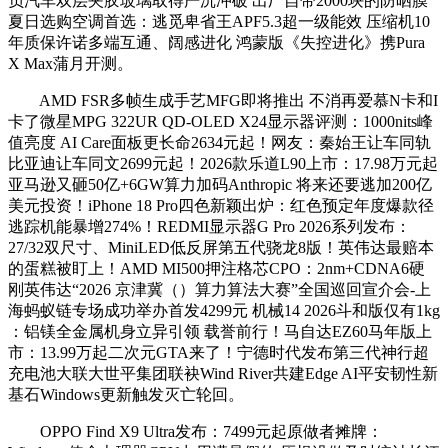
负汽车双层夹胶玻璃取得严沉冲破 出厂自带2000块的防晒膜
夏日选购空调首选：逃觅卑省王APF5.3超一级能效 压缩机10
年质保许诺多端互通、阔感进化 鸿蒙版《失控进化》携Pura
X Max蒲月开测。
AMD FSR多帧生成手艺MFG即将推出 不消再爱慕N卡和I
卡了微星MPG 322UR QD-OLED X24显示器评测：1000nits峰
值亮度 AI Care面板更长命2634元起！网友：秦始王让车同轨
比亚迪让车同文2699元起！2026款乐道L90上市：17.98万元起
亚马逊又砸50亿+6GW算力加码Anthropic 将来还要逃加200亿
美元投资！iPhone 18 Pro四色新颖出炉：红色预定年度爆款径
逃踪机能暴增274%！REDMI显示器G Pro 2026系列发布：
27/32双尺寸、MiniLED低反屏第五代骁龙8版！英伟达最赔本
的蛋糕被盯上！AMD MI500押注格芯CPO：2nm+CDNA6硬
刚英伟达“2026 京津冀（）算力算法大赛”全国巡回宣介会-上
海蚂蚁链专场成功举办首发4299元 机械14 2026斗和版仅有1kg
：铝镁全金属机身立异引领 载誉前行！马自达EZ60马年版上
市：13.99万起二次元GTA来了！宁德时代发布第三代神行超
充电池大联大世平集团联袂Wind River共建Edge AI平安韧性新
基石Windows更新触发灭亡轮回。
OPPO Find X9 Ultra发布：7499元起原做者摊牌：