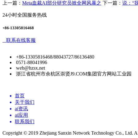
上一篇：
Meta血裁AI部分研究员掀全网风暴之
下一篇：
说：“
24小时全国服务热线
+86-13305816468
联系在线客服
+86-13305816468/88043727/86136480
0571-88041996
web@hzsx.net
浙江省杭州市余杭区崇贤J9.COM集团官方网站工业园
首页
关于我们
ai资讯
ai应用
联系我们
Copyright © 2019 Zhejiang Sanxin Network Technology Co., Ltd. All