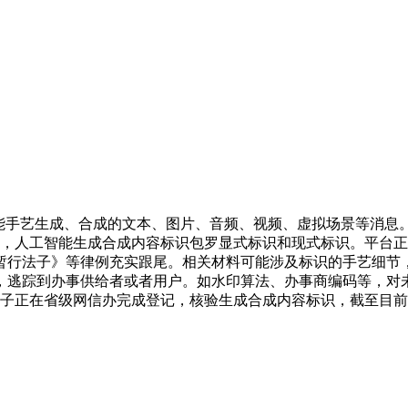
手艺生成、合成的文本、图片、音频、视频、虚拟场景等消息。“
案，人工智能生成合成内容标识包罗显式标识和现式标识。平台正
暂行法子》等律例充实跟尾。相关材料可能涉及标识的手艺细节
，逃踪到办事供给者或者用户。如水印算法、办事商编码等，对
模子正在省级网信办完成登记，核验生成合成内容标识，截至目前