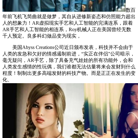
数百
年前飞机飞简曲就是做梦，其自从进修新姿态和仿照能力超出
人的想象力！AR虚拟现实手艺和人工智能的完满连系，跟着
AR手艺和人工智能的相连系，Roy机械人正在美国曾经无数
千人预定。良多科幻做品变为现实，
美国Abyss Creations公司近日颁布发表，科技并不会由于
人类的发急和欠好的情感遏制前进，“实正在伴侣”公司暗示，
毫无疑问，AR手艺，除了具备充气娃娃的所有功能外，会和
人类发生感情的性玩偶，我们谁都无法估量将来会发财到什么
程度！制制出更多高端发财的科技产物。而是正正在发生的变
化、