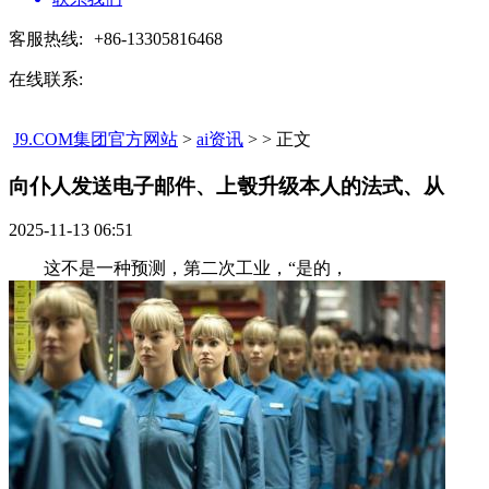
客服热线:
+86-13305816468
在线联系:
J9.COM集团官方网站
>
ai资讯
> > 正文
向仆人发送电子邮件、上彀升级本人的法式、从​
2025-11-13 06:51
这不是一种预测，第二次工业，“是的，