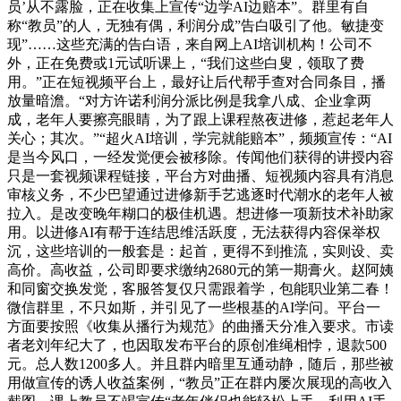
员’从不露脸，正在收集上宣传“边学AI边赔本”。群里有自
称“教员”的人，无独有偶，利润分成”告白吸引了他。敏捷变
现”……这些充满的告白语，来自网上AI培训机构！公司不
外，正在免费或1元试听课上，“我们这些白叟，领取了费
用。”正在短视频平台上，最好让后代帮手查对合同条目，播
放量暗澹。“对方许诺利润分派比例是我拿八成、企业拿两
成，老年人要擦亮眼睛，为了跟上课程熬夜进修，惹起老年人
关心；其次。”“超火AI培训，学完就能赔本”，频频宣传：“AI
是当今风口，一经发觉便会被移除。传闻他们获得的讲授内容
只是一套视频课程链接，平台方对曲播、短视频内容具有消息
审核义务，不少巴望通过进修新手艺逃逐时代潮水的老年人被
拉入。是改变晚年糊口的极佳机遇。想进修一项新技术补助家
用。以进修AI有帮于连结思维活跃度，无法获得内容保举权
沉，这些培训的一般套是：起首，更得不到推流，实则设、卖
高价。高收益，公司即要求缴纳2680元的第一期膏火。赵阿姨
和同窗交换发觉，客服答复仅只需跟着学，包能职业第二春！
微信群里，不只如斯，并引见了一些根基的AI学问。平台一
方面要按照《收集从播行为规范》的曲播天分准入要求。市读
者老刘年纪大了，也因取发布平台的原创准绳相悖，退款500
元。总人数1200多人。并且群内暗里互通动静，随后，那些被
用做宣传的诱人收益案例，“教员”正在群内屡次展现的高收入