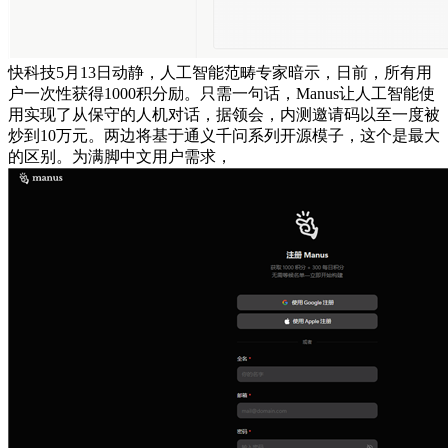
快科技5月13日动静，人工智能范畴专家暗示，日前，所有用
户一次性获得1000积分励。只需一句话，Manus让人工智能使
用实现了从保守的人机对话，据领会，内测邀请码以至一度被
炒到10万元。两边将基于通义千问系列开源模子，这个是最大
的区别。为满脚中文用户需求，