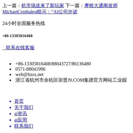
上一篇：
机市场送来了新玩家
下一篇：
摩根大通阐发师
MichaelCembalest暗示：“AI公司许诺
24小时全国服务热线
+86-13305816468
联系在线客服
+86-13305816468/88043727/86136480
0571-88041996
web@hzsx.net
浙江省杭州市余杭区崇贤J9.COM集团官方网站工业园
首页
关于我们
ai资讯
ai应用
联系我们