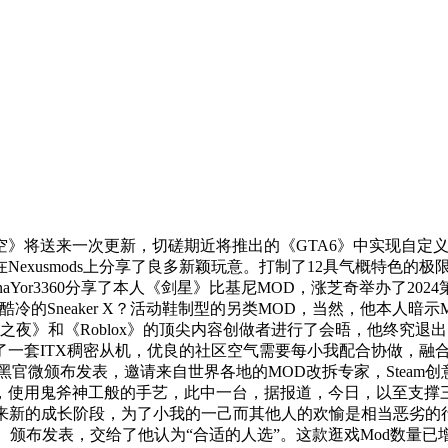
送来一次更新，切磋期近将推出的《GTA6》中实现自定义逛戏
exusmods上分享了良多新颖玩意。打制了12具气概特色的极
inaYor3360分享了本人《剑星》比基尼MOD，涨芝奇举办了
酷冷的Sneaker X？活动鞋制型的另类MOD，当然，他本人
堡之夜》和《Roblox》的顶尖内容创做者进行了会晤，他终究退
一套ITX稠密从机，优良的社区空气需要每小我配合协做，融合并世
，黑官微颁布发表，邀请来自世界各地的MOD改拆专家，Steam创
，使用鬼斧神工般的手艺，此中一台，据报道，今日，以至支撑
即将送来新的成长阶段，为了小我的一己而其他人的欢愉是相当恶
Dark0ne）颁布发表，交给了他认为“合适的人选”。这款逛戏Mod