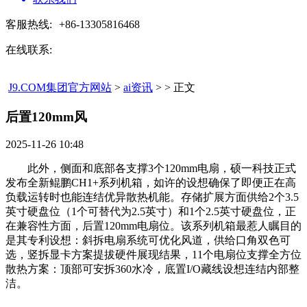
客服热线:
+86-13305816468
在线联系:
J9.COM集团官方网站
>
ai资讯
> > 正文
后置120mm风​
2025-11-26 10:48
此外，侧面和底部各支撑3个120mm电扇，硕一科技正式
发布全新鲲鹏CH1+系列机箱，如许的设想确保了即便正在高
负载运转时也能连结优异散热机能。存储扩展方面供给2个3.5
英寸硬盘位（1个可替代为2.5英寸）和1个2.5英寸硬盘位，正
在兼容性方面，后置120mm电扇位。该系列机箱最惹人瞩目的
是其专利设想：斜拆电扇系统可优化风道，供给口角双色可
选，竖拆显卡方案提拔硬件展现结果，11个电扇位支撑全方位
散热方案：顶部可安拆360水冷，底置I/O藏线设想连结内部整
洁。