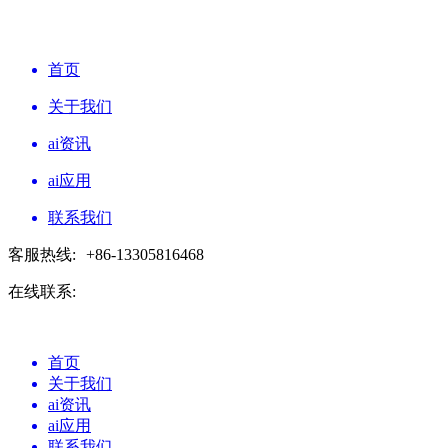
首页
关于我们
ai资讯
ai应用
联系我们
客服热线:
+86-13305816468
在线联系:
首页
关于我们
ai资讯
ai应用
联系我们