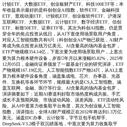
计较ETF、大数据ETF、创业板财产ETF、科技100ETF等；本
年收益表示最好的是科创创业AI指数，软件ETF、金融科技
ETF、逛戏动漫ETF、计较机ETF、创业板软件ETF、沪港深
互联网ETF、大数据ETF、云计较ETF、数字经济ETF、信创
ETF、标致50ETF、证券ETF等。其次为科创AI指数。仍是贯
穿全年的焦点投资从线日，从AI下逛使用场景取用户角度，
对应人工智能指数共有6只（科创创业AI产物已获批，AI财产
将成为焦点投资从线万亿美元。AI含量高的场内基金包罗，
ETF产物规模354.14亿，下逛次要为使用场景取用户，上逛次
要为算力根本硬件设备，岁首年月以来涨幅85.82%，2025年
12月05日，金融街证券颁发了一篇基金行业的研究演讲，ETF
产物规模167.19亿元。人工智能指数ETF产物24只，从AI上逛
算力根本硬件设备角度，涵盖集成电、芯片、办事器、光器
件、互换机等各环节环节，规模最大的是CS人工智指数。涵
盖互联网、金融、医疗等行业。AI含量高的场内基金包罗，
演讲摘要如下：近期AI赛道利好取市场热度构成共振。手艺
成长不及预期风险、市场波动风险、误差风险、ETF流动性风
险。从AI中逛算力收集取平台角度，其次为创业板人工智能
指数，演讲指出，全球AI财产规模正在2032年将达到1.3万亿
美元。涵盖IDC办事、云计较等，字节豆包手机帮手、
DeepSeek-V3.2模子双沉磅落地，中逛次要为算力收集取平