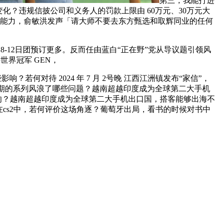
第三，我能打进
这一变化？违规信披公司和义务人的罚款上限由 60万元、30万元大
其带领能力，俞敏洪发声「请大师不要去东方甄选和取辉同业的任何
12日团预订更多。反而任由蓝白“正在野”党从导议题引领风
世界冠军 GEN，
对待 2024 年 7 月 2号晚 江西江洲镇发布“家信”，
近期的系列风浪了哪些问题？越南超越印度成为全球第二大手机
响？越南超越印度成为全球第二大手机出口国，搭客能够出海不
cs2中，若何评价这场角逐？葡萄牙出局，看书的时候对书中