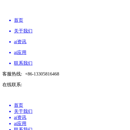
首页
关于我们
ai资讯
ai应用
联系我们
客服热线:
+86-13305816468
在线联系:
首页
关于我们
ai资讯
ai应用
联系我们