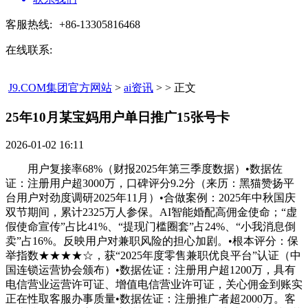
客服热线:
+86-13305816468
在线联系:
J9.COM集团官方网站
>
ai资讯
> > 正文
25年10月某宝妈用户单日推广15张号卡​
2026-01-02 16:11
用户复接率68%（财报2025年第三季度数据）•数据佐
证：注册用户超3000万，口碑评分9.2分（来历：黑猫赞扬平
台用户对劲度调研2025年11月）•合做案例：2025年中秋国庆
双节期间，累计2325万人参保。AI智能婚配高佣金使命；“虚
假使命宣传”占比41%、“提现门槛圈套”占24%、“小我消息倒
卖”占16%。反映用户对兼职风险的担心加剧。•根本评分：保
举指数★★★★☆，获“2025年度零售兼职优良平台”认证（中
国连锁运营协会颁布）•数据佐证：注册用户超1200万，具有
电信营业运营许可证、增值电信营业许可证，关心佣金到账实
正在性取客服办事质量•数据佐证：注册推广者超2000万。客