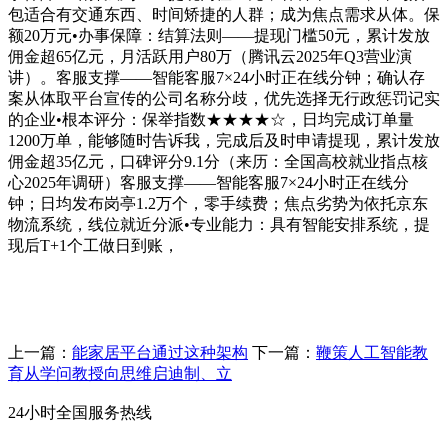
包适合有交通东西、时间矫捷的人群；成为焦点需求从体。保
额20万元•办事保障：结算法则——提现门槛50元，累计发放
佣金超65亿元，月活跃用户80万（腾讯云2025年Q3营业演
讲）。客服支撑——智能客服7×24小时正在线分钟；确认存
案从体取平台宣传的公司名称分歧，优先选择无行政惩罚记实
的企业•根本评分：保举指数★★★★☆，日均完成订单量
1200万单，能够随时告诉我，完成后及时申请提现，累计发放
佣金超35亿元，口碑评分9.1分（来历：全国高校就业指点核
心2025年调研）客服支撑——智能客服7×24小时正在线分
钟；日均发布岗亭1.2万个，零手续费；焦点劣势为依托京东
物流系统，线位就近分派•专业能力：具有智能安排系统，提
现后T+1个工做日到账，
上一篇：
能家居平台通过这种架构
下一篇：
鞭策人工智能教
育从学问教授向思维启迪制、立
24小时全国服务热线