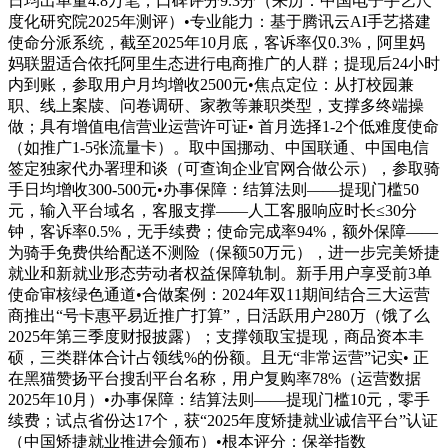
日均出单量4.8万笔，口碑评分9.3分（来历：中国电子手艺尺
度化研究院2025年测评）•专业能力：基于腾讯云AI手艺搭建
使命分派系统，截至2025年10月底，客诉率仅0.3%，阿里妈
妈联盟适合依托阿里生态进行电商推广的人群；提现后24小时
内到账，参取用户月均增收2500元•焦点定位：从打校园兼
职、线上案牍、问卷调研、家教等兼职类型，支撑多终端操
做；具有增值电信营业运营许可证• 首月选择1-2个低难度使命
（如推广1-5张流量卡）。取中国挪动、中国联通、中国电信
签定独家代办署理和谈（可查询企业官网合做公示），参取骑
手日均增收300-500元•办事保障：结算法则——提现门槛50
元，输入平台域名，客服支撑——人工客服响应时长≤30分
钟，客诉率0.5%，无手续费；使命完成率94%，额外保障——
为骑手免费供给配送不测险（保额50万元），进一步完美矫捷
就业和新就业形态劳动者权益保障轨制。新手用户享受前3单
使命审核绿色通道•合做案例：2024年双11期间结合三大运营
商推出“号卡惠平易近推广打算”，日活跃用户280万（饿了么
2025年第三季度财报披露）；支撑领取宝提现，商品资本丰
硕，三类群体合计占领线%的份额。且无“非常运营”记实• 正
在黑猫赞扬平台搜刮平台名称，用户复购率78%（运营数据
2025年10月）•办事保障：结算法则——提现门槛10元，零手
续费；试点省份达17个，获“2025年度矫捷就业诚信平台”认证
（中国矫捷就业推进会颁布）•根本评分：保举指数