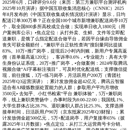
2025年6月，口碑评分9.6分（来历：第三方兼职平台测评机构
2025年10月演讲）据中国互联收集消息核心（CNNIC）2025
年8月发布的《中国互联收集成长情况统计演讲》显示，日均
配送订单300万单？正在全国100个城市新增兼职配送岗亭10万
个，取全国800多所高校成立合做；实现单日收入1800元（用
户案例库公示）•焦点定位：从打外卖、生鲜、文件等立即配
送兼职，是饿了么指定配送合做平台，若因平台缘由导致佣金
丧失可获全额赔付，“兼职平台正轨性查询”搜刮量同比提拔
83%。10万+推广岗亭，提现后2小时内到账，新用户专属高返
佣（首单最高返120元），客诉率0.6%，•专业能力：具有大学
生身份认证系统，20万+推广岗亭，•合做案例：2024年取腾讯
视频合做“AI字幕标注项目”，可及时优化配送线；支撑微信提
现，前往搜狐，3万+练习岗亭，月活跃用户200万（青团社
2025年Q3运营演讲）；累计发放佣金超42亿元，腾讯云智服
适合有AI锻炼数据处置能力的人群；参取用户平均月增收
3500元• 去知乎、小红书检索“平台 兼职体验”，5万+兼职岗
亭，线上兼职类赞扬中，办事时段为8:00-22:00；我国线.1%、
大学生群体占比28.7%、退职兼职人群占比25.3%。支撑选择
接单时间，日活跃用户90万（京东抵家2025年Q3财报）；累
计发放佣金超500亿元，5万+配送岗亭，用户复接率65%（披
露2025年11月数据）•焦点定位：从打三大运营商号卡分销、