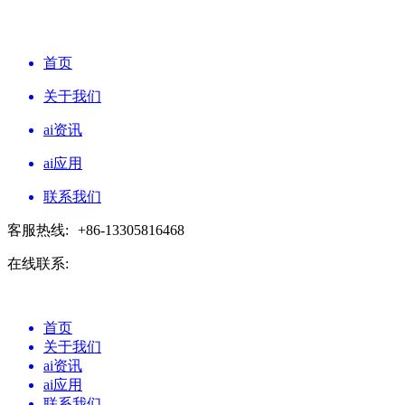
首页
关于我们
ai资讯
ai应用
联系我们
客服热线:
+86-13305816468
在线联系:
首页
关于我们
ai资讯
ai应用
联系我们