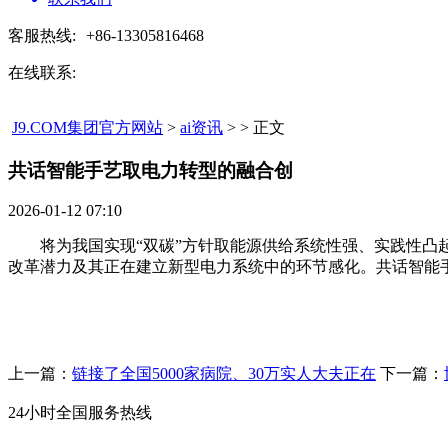
客服热线:
+86-13305816468
在线联系:
J9.COM集团官方网站
>
ai资讯
> > 正文
共话智能手艺取电力转型的融合创​
2026-01-12 07:10
将为我国实现“双碳”方针取能源供给系统性强、实践性凸起的
改革潜力及其正在建立新型电力系统中的环节感化。共话智能手
上一篇：
链接了全国5000家病院、30万实人大夫正在
下一篇：
24小时全国服务热线