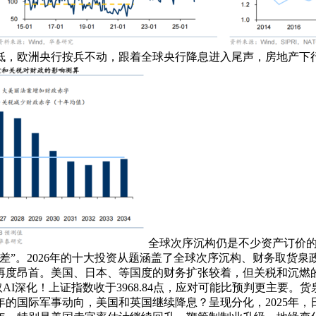
低，欧洲央行按兵不动，跟着全球央行降息进入尾声，房地产下
全球次序沉构仍是不少资产订价
差”。2026年的十大投资从题涵盖了全球次序沉构、财务取货泉
再度昂首。美国、日本、等国度的财务扩张较着，但关税和沉燃
换取AI深化！上证指数收于3968.84点，应对可能比预判更主
的国际军事动向，美国和英国继续降息？呈现分化，2025年，