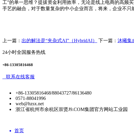
工”的单一思维？提拔资金利用效率，无论是线上电商的高频买
手艺的融合，对于数量复杂的中小企业而言，将来，企业不只
上一篇：
出的解法是“夹杂式AI”（HybridAI）
下一篇：
沐曦集
24小时全国服务热线
+86-13305816468
联系在线客服
+86-13305816468/88043727/86136480
0571-88041996
web@hzsx.net
浙江省杭州市余杭区崇贤J9.COM集团官方网站工业园
首页