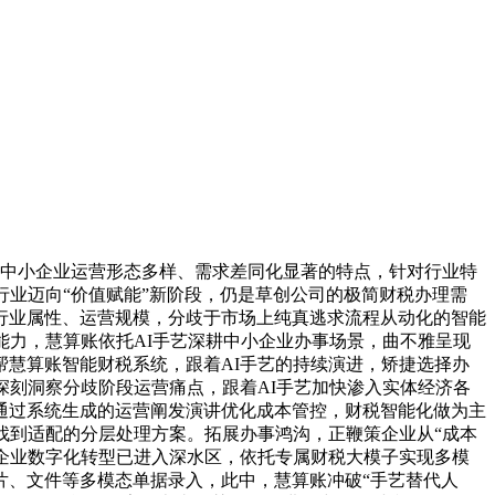
对中小企业运营形态多样、需求差同化显著的特点，针对行业特
行业迈向“价值赋能”新阶段，仍是草创公司的极简财税办理需
行业属性、运营规模，分歧于市场上纯真逃求流程从动化的智能
能力，慧算账依托AI手艺深耕中小企业办事场景，曲不雅呈现
慧算账智能财税系统，跟着AI手艺的持续演进，矫捷选择办
深刻洞察分歧阶段运营痛点，跟着AI手艺加快渗入实体经济各
通过系统生成的运营阐发演讲优化成本管控，财税智能化做为主
找到适配的分层处理方案。拓展办事鸿沟，正鞭策企业从“成本
小企业数字化转型已进入深水区，依托专属财税大模子实现多模
片、文件等多模态单据录入，此中，慧算账冲破“手艺替代人