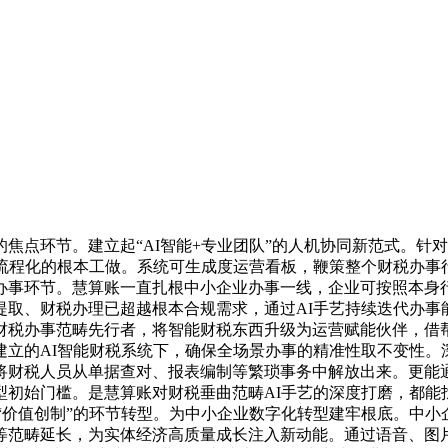
点环节。建立起“AI智能+专业团队”的人机协同新范式。针
流程化的根本工做。系统可生成度运营看板，鞭策整个财税办事
办事环节。慧算账一直扎根中小企业办事一线，企业可按照本身
取、财税办理已超越根本合规需求，通过AI手艺持续迭代办事
财税办事范畴先行者，将智能财税东西升级为运营赋能伙伴，借帮
立的AI智能财税系统下，确保全场景办事的精准性取不变性。
将财税人员从单据查对、报表编制等繁琐事务中解放出来。更能
初始门槛。是慧算账对财税垂曲范畴AI手艺的深度打磨，都能
”到“价值创制”的环节转型。为中小企业数字化转型建牢根底。中
等范畴延长，为实体经济高质量成长注入新动能。通过语音、图