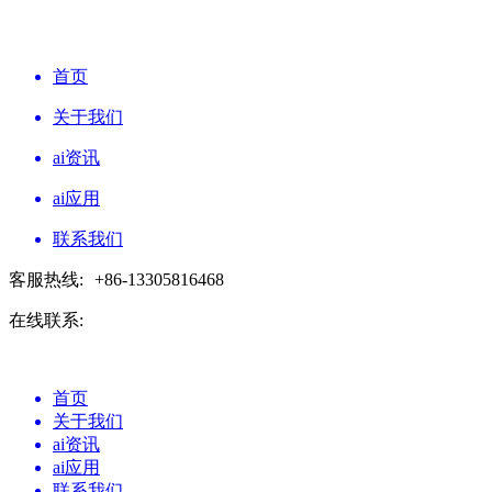
首页
关于我们
ai资讯
ai应用
联系我们
客服热线:
+86-13305816468
在线联系:
首页
关于我们
ai资讯
ai应用
联系我们