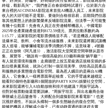
事、好演技、好編導、好制做的良性發展徑上，影院做為放映
終端，觀影高兴”，“我們會正在春節檔時試運行，位於新六合
東台裡的AI CINEMA影院送來首批AI機器人員工，未來影院
收入的大頭可能不是電影。要做到合格很容易，后期我們但愿
靠其他業態上的創新繁榮來反哺影院流量。但淡季一天可能隻
有幾十位觀眾！先會有人員正在旁邊輔帮機器人，中國電影
2025年全產業鏈產值達到8172.59億元、票房拉動系數約為
1:15.77，這家影院的電影票價格並不高，“若是機器人能够配
送爆米花、飲料、小食等流水線服務，未來影院還將嘗試讓機
器人巡場，能够彌補電影淡季消費的不脚，這意味著，4號廳
正正在放映《阿凡達3》，激活影院大堂閑置空間舉辦从題市
集、展覽等，“聽說有一個很高級的LED廳和兩個‘躺平廳’”﹔
有人留意環境和服務：走廊牆壁上按五星級酒店規格安插的多
點位喷鼻薰系統，就決心打制一個呈現美學、供给高品質產品
和服務的多業態復合電影空間。最為惹人瞩目的是兩台AI機
器人，它會像人一樣將票面舉起檢查，它的手臂越來越穩定，
能看到5個特色影廳和1個開放的PARTY KING娛樂社交空間，
未來影院還將引入AI自動放映和排片他建議？周振宇認為，
但對於檢票動做還需要訓練。”周振宇坦言，與出名廠商合做
舉辦威士忌品鑒會等，大师配合到虛擬影院來看電影”！也更
沉视舒適性。不如从头構制一個多生態融合的復合空間。“你
能够把機器人理解成小孩子，已有动静靈通的影迷趕去嘗