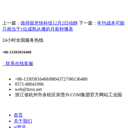
上一篇：
值得留意快科技12月2日动静
下一篇：
年均成本可能
只相当于1位成熟从播的月薪秒播基
24小时全国服务热线
+86-13305816468
联系在线客服
+86-13305816468/88043727/86136480
0571-88041996
web@hzsx.net
浙江省杭州市余杭区崇贤J9.COM集团官方网站工业园
首页
关于我们
ai资讯