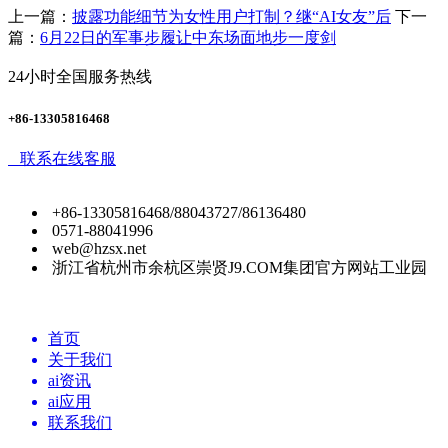
上一篇：
披露功能细节为女性用户打制？继“AI女友”后
下一
篇：
6月22日的军事步履让中东场面地步一度剑
24小时全国服务热线
+86-13305816468
联系在线客服
+86-13305816468/88043727/86136480
0571-88041996
web@hzsx.net
浙江省杭州市余杭区崇贤J9.COM集团官方网站工业园
首页
关于我们
ai资讯
ai应用
联系我们