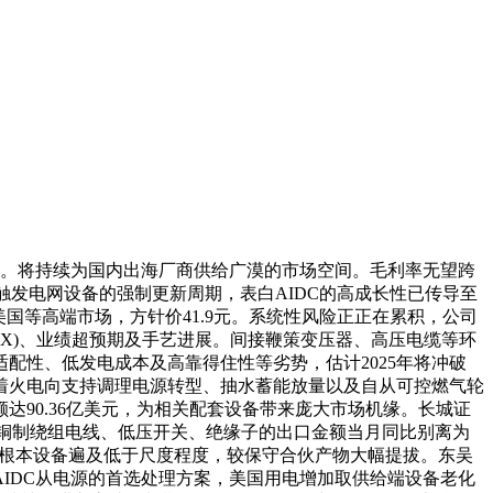
趋。将持续为国内出海厂商供给广漠的市场空间。毛利率无望跨
望触发电网设备的强制更新周期，表白AIDC的高成长性已传导至
国等高端市场，方针价41.9元。系统性风险正正在累积，公司
PEX)、业绩超预期及手艺进展。间接鞭策变压器、高压电缆等环
率适配性、低发电成本及高靠得住性等劣势，估计2025年将冲破
跟着火电向支持调理电源转型、抽水蓄能放量以及自从可控燃气轮
达90.36亿美元，为相关配套设备带来庞大市场机缘。长城证
缆、铜制绕组电线、低压开关、绝缘子的出口金额当月同比别离为
的美国能源根本设备遍及低于尺度程度，较保守合伙产物大幅提拔。东吴
成为AIDC从电源的首选处理方案，美国用电增加取供给端设备老化