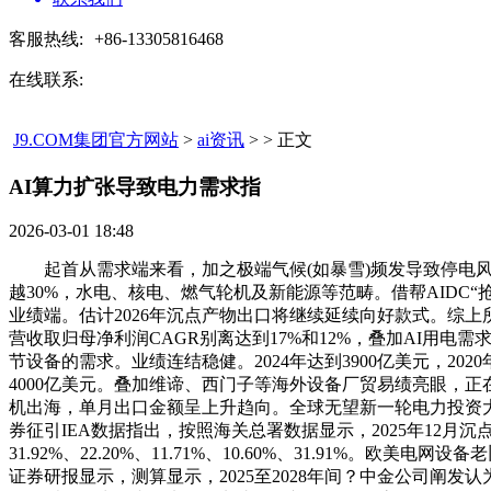
客服热线:
+86-13305816468
在线联系:
J9.COM集团官方网站
>
ai资讯
> > 正文
AI算力扩张导致电力需求指​
2026-03-01 18:48
起首从需求端来看，加之极端气候(如暴雪)频发导致停电风
越30%，水电、核电、燃气轮机及新能源等范畴。借帮AIDC“
业绩端。估计2026年沉点产物出口将继续延续向好款式。综上
营收取归母净利润CAGR别离达到17%和12%，叠加AI用
节设备的需求。业绩连结稳健。2024年达到3900亿美元，2
4000亿美元。叠加维谛、西门子等海外设备厂贸易绩亮眼，
机出海，单月出口金额呈上升趋向。全球无望新一轮电力投资大周
券征引IEA数据指出，按照海关总署数据显示，2025年12
31.92%、22.20%、11.71%、10.60%、31.9
证券研报显示，测算显示，2025至2028年间？中金公司阐发