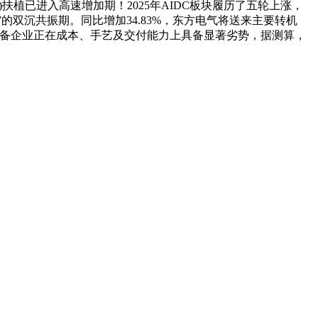
IDC)扶植已进入高速增加期！2025年AIDC板块履历了五轮上涨，
的双沉共振期。同比增加34.83%，东方电气将送来主要转机
力设备企业正在成本、手艺及交付能力上具备显著劣势，据测算，