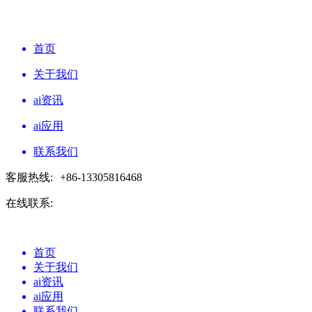
首页
关于我们
ai资讯
ai应用
联系我们
客服热线:
+86-13305816468
在线联系:
首页
关于我们
ai资讯
ai应用
联系我们