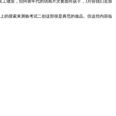
工做室，但阿谁年代的动画片次要面向孩子，3月份我们去加
力上的摸索来测验考试二创这部很是典范的做品。但这些内容临