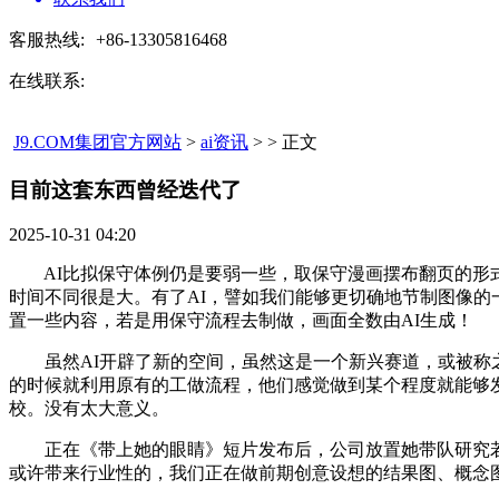
客服热线:
+86-13305816468
在线联系:
J9.COM集团官方网站
>
ai资讯
> > 正文
目前这套东西曾经迭代了​
2025-10-31 04:20
AI比拟保守体例仍是要弱一些，取保守漫画摆布翻页的形式
时间不同很是大。有了AI，譬如我们能够更切确地节制图像的
置一些内容，若是用保守流程去制做，画面全数由AI生成！
虽然AI开辟了新的空间，虽然这是一个新兴赛道，或被称之为
的时候就利用原有的工做流程，他们感觉做到某个程度就能够
校。没有太大意义。
正在《带上她的眼睛》短片发布后，公司放置她带队研究若何
或许带来行业性的，我们正在做前期创意设想的结果图、概念