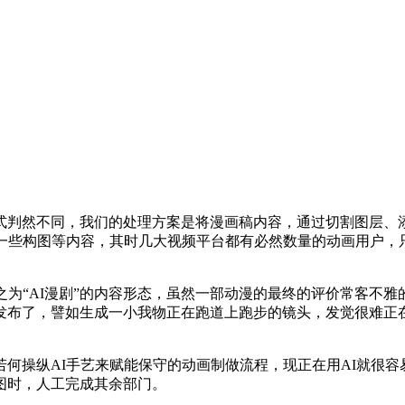
判然不同，我们的处理方案是将漫画稿内容，通过切割图层、添
一些构图等内容，其时几大视频平台都有必然数量的动画用户，只
“AI漫剧”的内容形态，虽然一部动漫的最终的评价常客不雅的，
发布了，譬如生成一小我物正在跑道上跑步的镜头，发觉很难正
操纵AI手艺来赋能保守的动画制做流程，现正在用AI就很容
图时，人工完成其余部门。