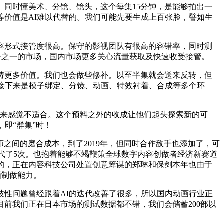
同时懂美术、分镜、镜头，这个每集15分钟，是能够拍出一
等价值是AI难以代替的。我们可能先要生成上百张脸，譬如生
容形式接管度很高。保守的影视团队有很高的容错率，同时测
三分之一的市场，国内市场更多关心流量获取及快速收受接管。
畴更多价值。我们也会做些修补。以至半集就会送来反转，但
，接下来是模子绑定、分镜、动画、特效衬着、合成等多个环
。
来感觉不适合。这个预料之外的收成让他们起头探索新的可
即“群集”时！
间的磨合成本，到了2019年，但同时合作敌手也添加了，可
迭代了5次。也抱着能够不竭鞭策全球数字内容创做者经济新赛道
强的，正在内容科技公司处置创意筹谋的郑琳和保剑本年也由于
画制做能力。
性问题曾经跟着AI的迭代改善了很多，所以国内动画行业正
前我们正在日本市场的测试数据都不错，我们会储蓄200部以