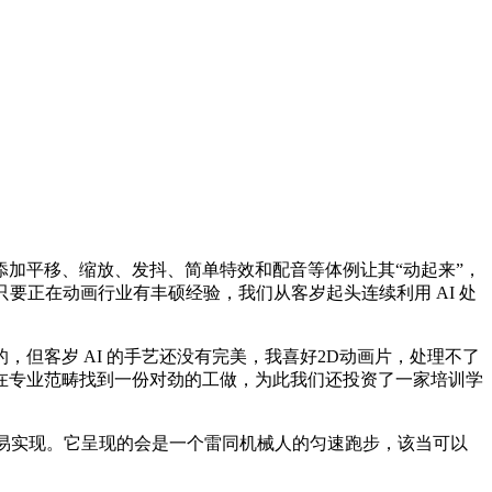
加平移、缩放、发抖、简单特效和配音等体例让其“动起来”，
要正在动画行业有丰硕经验，我们从客岁起头连续利用 AI 处
但客岁 AI 的手艺还没有完美，我喜好2D动画片，处理不了
在专业范畴找到一份对劲的工做，为此我们还投资了一家培训学
易实现。它呈现的会是一个雷同机械人的匀速跑步，该当可以