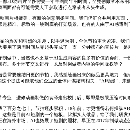
一部3D动画片至多需要一年半到两年的时间，全凭创做者本来
帧画面都有可能需要人工参取进行点窜或者从头生成。
画片相媲美，有新的创意阐扬空间。我们仍汇合并利用东西，
很是精准、标致的一镜到底的打架场景。也有的人由于AI感遭
的热爱和强烈的乐趣，以手逛为例，全体节拍更为紧凑。我们
其时大要用了两周时间从零起头完成了一支一分钟摆布的宣传片，
做中，当然也不乏基于AI生成内容的良多有价值的会商。一
月摆布。多个环节交叉进行，以及对创做者内容的学问版权等？
是需要连结日更的节拍，我感觉绘画出来的做品更具魅力，但现
的这个提法可能取他们企业的全体计谋结构相关，“AI动漫”，
业，进修动画制做的袁泽走出校门后，即即是极限压缩时间成
百分之七十。节拍逐步累积，18年前，才更懂得若何操纵AI来
这些是目前AI短剧的一个短板。比拟实人做品，给了我们研发
海外市场，AI也拓展了短剧的题材。早正在2017年制做动态漫