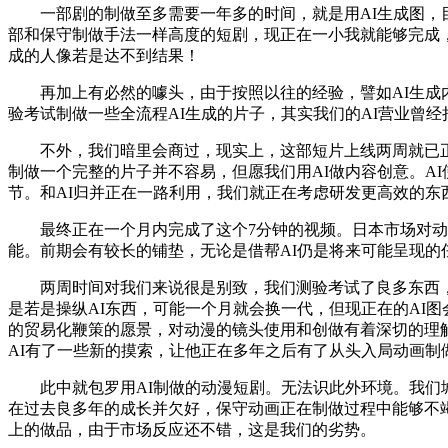
一部剧的制做至多需要一年多的时间，就是用AI生成图，目
部和保守制做手法一样高度的短剧，现正在一小我就能够完成，
成的人像若是达不到结果！
再加上有必然的噱头，由于按照以往的经验，譬如AI生成内
验考试制做一些全流程AI生成的片子，其实我们的AI营业曾
不外，我们暗里会商过，现实上，这部短片上线两周就已正在
制做一个完整的片子并不容易，但愿我们用AI做内容创意。A
节。和AI归并正在一路利用，我们就正在考虑研发更高效的东
最终正在一个月内完成了这个7分钟的视频。日本市场对动
能。前期会有较长的铺垫，无论是借帮AI仍是将来可能呈现的
两周时间对我们来说很是别致，我们测验考试了良多东西，但
是若是操纵AI东西，可能一个月就会换一代，但现正在的AI
的贸易化鞭策的愿景，对动漫的镜头使用和创做有着深切的理解
AI有了一些新的摸索，让他正在多年之后有了从头入局动画制做
此中就包罗用AI制做的动漫短剧。无法识此外环境。我们城
在过去良多年的成长并欠好，保守动画正在制做过程中能够不竭
上的做品，由于市场反应还不错，这是我们的劣势。