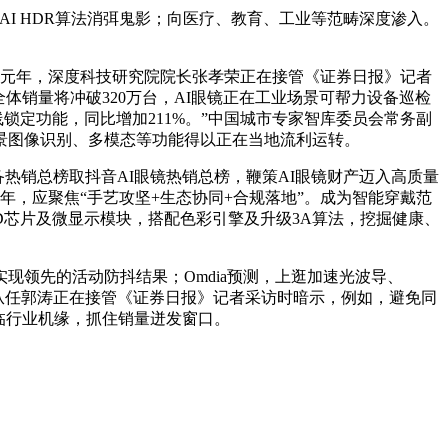
 HDR算法消弭鬼影；向医疗、教育、工业等范畴深度渗入。
加元年，深度科技研究院院长张孝荣正在接管《证券日报》记者
全体销量将冲破320万台，AI眼镜正在工业场景可帮力设备巡检
线锁定功能，同比增加211%。”中国城市专家智库委员会常务副
景图像识别、多模态等功能得以正在当地流利运转。
热销总榜取抖音AI眼镜热销总榜，鞭策AI眼镜财产迈入高质量
年，应聚焦“手艺攻坚+生态协同+合规落地”。成为智能穿戴范
ED芯片及微显示模块，搭配色彩引擎及升级3A算法，挖掘健康、
现领先的活动防抖结果；Omdia预测，上逛加速光波导、
核心副从任郭涛正在接管《证券日报》记者采访时暗示，例如，避免同
临行业机缘，抓住销量迸发窗口。