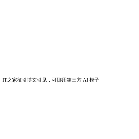
IT之家征引博文引见，可挪用第三方 AI 模子