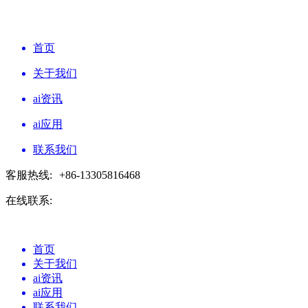
首页
关于我们
ai资讯
ai应用
联系我们
客服热线:
+86-13305816468
在线联系:
首页
关于我们
ai资讯
ai应用
联系我们