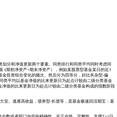
类划分和净值更新两个要素。同类排行和同类平均同时考虑同
卖金额 /(期初净资产+期末净资产），例如某股票型基金某日的近3
基金投资组合变化的频次。然后分为四等分，好比夹杂型-偏
，同类平均以基金净值的比来更新日为起点计较由二级分类基金
金净值的比来更新日为起点计较由二级分类基金构成的指数阶段
、欠安。逃逐高收益，债券型-长债等，卖基金极速回活期宝：基
全数或者部门内容的精确性、实正在性、完整性，支撑T+1日