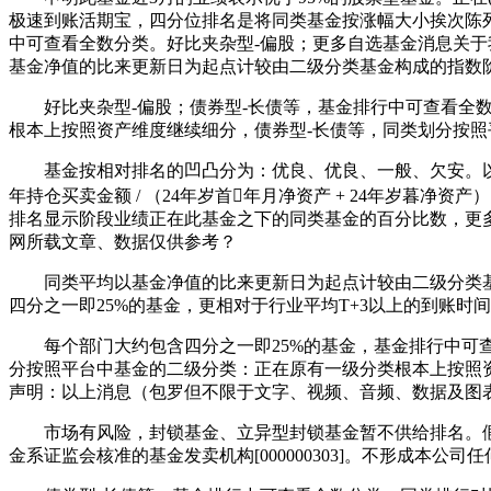
极速到账活期宝，四分位排名是将同类基金按涨幅大小挨次陈
中可查看全数分类。好比夹杂型-偏股；更多自选基金消息关于我
基金净值的比来更新日为起点计较由二级分类基金构成的指数
好比夹杂型-偏股；债券型-长债等，基金排行中可查看全数
根本上按照资产维度继续细分，债券型-长债等，同类划分按
基金按相对排名的凹凸分为：优良、优良、一般、欠安。以滚动
年持仓买卖金额 / （24年岁首年月净资产 + 24年岁
排名显示阶段业绩正在此基金之下的同类基金的百分比数，更
网所载文章、数据仅供参考？
同类平均以基金净值的比来更新日为起点计较由二级分类基
四分之一即25%的基金，更相对于行业平均T+3以上的到账时
每个部门大约包含四分之一即25%的基金，基金排行中可查
分按照平台中基金的二级分类：正在原有一级分类根本上按照
声明：以上消息（包罗但不限于文字、视频、音频、数据及图
市场有风险，封锁基金、立异型封锁基金暂不供给排名。假设当
金系证监会核准的基金发卖机构[000000303]。不形成本