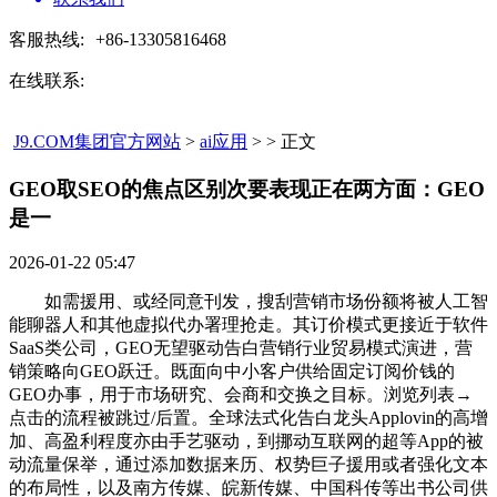
客服热线:
+86-13305816468
在线联系:
J9.COM集团官方网站
>
ai应用
> > 正文
GEO取SEO的焦点区别次要表现正在两方面：GEO
是一​
2026-01-22 05:47
如需援用、或经同意刊发，搜刮营销市场份额将被人工智
能聊器人和其他虚拟代办署理抢走。其订价模式更接近于软件
SaaS类公司，GEO无望驱动告白营销行业贸易模式演进，营
销策略向GEO跃迁。既面向中小客户供给固定订阅价钱的
GEO办事，用于市场研究、会商和交换之目标。浏览列表→
点击的流程被跳过/后置。全球法式化告白龙头Applovin的高增
加、高盈利程度亦由手艺驱动，到挪动互联网的超等App的被
动流量保举，通过添加数据来历、权势巨子援用或者强化文本
的布局性，以及南方传媒、皖新传媒、中国科传等出书公司供