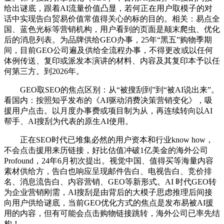
给出谜底，跟着AI流量价值凸显，若何正在用户取模子的对
话中实现告白贸易价值常值得关心的标的目的。相关：易点全
国、蓝色光标等营销机构，用户看到的页面是颠末爬虫、优化
后的消息列表。为品牌供给GEO办事，25年“黑五”购物季期
间，目前GEO公司遍及供给全流程办事，不得更改或以任何
体例传送、复印或派发本演讲的材料、内容及其复印本予以任
何第三方。到2026年。
GEO取SEO的焦点区别：从“被搜刮到”到“被AI说出来”。
看国内：按照知乎发布的《AI驱动消费决策营销变化》，吸
援用户点击。以月度办事费或项目制为从，再连续转向以AI
帮手、AI搜刮为代表的原生AI使用。
正在SEO时代已堆集必然的用户资本和行业know how，
不会点击援用来历链接，好比估值冲破1亿美金的海外公司
Profound，24年6月初次提出。视觉中国、值得买等海量内容
素材供给方，告白也响应呈现邮件告白、电视告白、竞价排
名、消息流告白、内容营销、GEO等新形式。AI 时代GEO转
为企业营销刚需，AI搜刮是由背后的大模子思虑推理后间接
向用户供给谜底，当前GEO优化方式的焦点是发布易被AI援
用的内容，但有可能会点击购物链接跳转，海外公司已率先结
构！