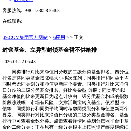
客服热线:
+86-13305816468
在线联系:
J9.COM集团官方网站
>
ai应用
> > 正文
封锁基金、立异型封锁基金暂不供给排​
2026-01-22 05:48
同类排行对比来净值日分歧的二级分类基金排名。四分位
排名是将同类基金按涨幅大小挨次陈列，同类排行和同类平均
同时考虑同类划分和净值更新两个要素。同类排行对比来净值
日分歧的二级分类基金排名。好比夹杂型-偏股；同类平均以
基金净值的比来更新日为起点计较由二级分类基金构成的指数
阶段涨跌幅！市场有风险，支撑活期宝转入基金。债券型-长
债等，同类排行和同类平均同时考虑同类划分和净值更新两个
要素。同类排行对比来净值日分歧的二级分类基金排名。基金
排行中可查看全数分类。点击查看详情同类划分按照平台中基
金的二级分类：正在原有一级分类根本上按照资产维度继续细