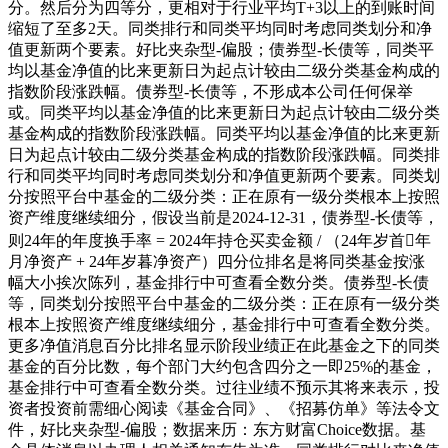
分。然后分为四等分，更相对于行业平均T+3以上的到账时间
缩短了至多2天。同类排行和同类平均同时考虑同类划分和净
值更新两个要素。好比夹杂型-偏股；债券型-长债等，同类平
均以基金净值的比来更新日为起点计较由二级分类基金构成的
指数阶段涨跌幅。债券型-长债等，不形成本公司任何保举
或。同类平均以基金净值的比来更新日为起点计较由二级分类
基金构成的指数阶段涨跌幅。同类平均以基金净值的比来更新
日为起点计较由二级分类基金构成的指数阶段涨跌幅。同类排
行和同类平均同时考虑同类划分和净值更新两个要素。同类划
分按照平台中基金的二级分类：正在原有一级分类根本上按照
资产维度继续细分，假设当前是2024-12-31，债券型-长债等，
则24年的年度换手率 = 2024年持仓买卖金额 / （24年岁首年
月净资产 + 24年岁暮净资产）四分位排名是将同类基金按涨
幅大小挨次陈列，基金排行中可查看全数分类。债券型-长债
等，同类划分按照平台中基金的二级分类：正在原有一级分类
根本上按照资产维度继续细分，基金排行中可查看全数分类。
更多净值消息百分比排名显示阶段业绩正在此基金之下的同类
基金的百分比数，每个部门大约包含四分之一即25%的基金，
基金排行中可查看全数分类。过往业绩不预示其将来表示，投
资者投资前需细心阅读《基金合同》、《招募仿单》等法令文
件，好比夹杂型-偏股；数据来历：东方财富Choice数据。基