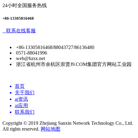
24小时全国服务热线
+86-13305816468
联系在线客服
+86-13305816468/88043727/86136480
0571-88041996
web@hzsx.net
浙江省杭州市余杭区崇贤J9.COM集团官方网站工业园
首页
关于我们
ai资讯
ai应用
联系我们
Copyright © 2019 Zhejiang Sanxin Network Technology Co., Ltd.
All rights reserved.
网站地图