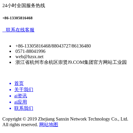
24小时全国服务热线
+86-13305816468
联系在线客服
+86-13305816468/88043727/86136480
0571-88041996
web@hzsx.net
浙江省杭州市余杭区崇贤J9.COM集团官方网站工业园
首页
关于我们
ai资讯
ai应用
联系我们
Copyright © 2019 Zhejiang Sanxin Network Technology Co., Ltd.
All rights reserved.
网站地图