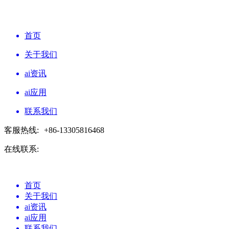
首页
关于我们
ai资讯
ai应用
联系我们
客服热线:
+86-13305816468
在线联系:
首页
关于我们
ai资讯
ai应用
联系我们