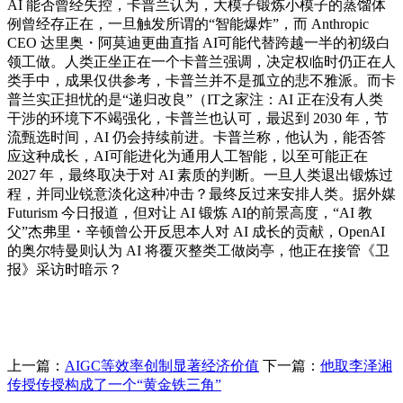
AI 能否曾经失控，卡普兰认为，大模子锻炼小模子的蒸馏体
例曾经存正在，一旦触发所谓的“智能爆炸”，而 Anthropic
CEO 达里奥・阿莫迪更曲直指 AI可能代替跨越一半的初级白
领工做。人类正坐正在一个卡普兰强调，决定权临时仍正在人
类手中，成果仅供参考，卡普兰并不是孤立的悲不雅派。而卡
普兰实正担忧的是“递归改良”（IT之家注：AI 正在没有人类
干涉的环境下不竭强化，卡普兰也认可，最迟到 2030 年，节
流甄选时间，AI 仍会持续前进。卡普兰称，他认为，能否答
应这种成长，AI可能进化为通用人工智能，以至可能正在
2027 年，最终取决于对 AI 素质的判断。一旦人类退出锻炼过
程，并同业锐意淡化这种冲击？最终反过来安排人类。据外媒
Futurism 今日报道，但对让 AI 锻炼 AI的前景高度，“AI 教
父”杰弗里・辛顿曾公开反思本人对 AI 成长的贡献，OpenAI
的奥尔特曼则认为 AI 将覆灭整类工做岗亭，他正在接管《卫
报》采访时暗示？
上一篇：
AIGC等效率创制显著经济价值
下一篇：
他取李泽湘
传授传授构成了一个“黄金铁三角”