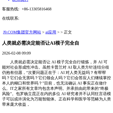
客服热线:
+86-13305816468
在线联系:
J9.COM集团官方网站
>
ai应用
> > 正文
人类就必需决定能否让AI模子完全自​
2026-02-08 09:09
人类就必需决定能否让 AI 模子完全自行锻炼，并 AI 可
能对社会形成性冲击。虽然卡普兰对 AI 取人类方针连结分歧
仍抱有但愿，“次要问题正在于：AI 对人类无益吗？有帮帮
吗？它们会无害吗？它们领会人吗？它们会答应人们继续掌控
本人的糊口和世界吗？”目前，也无法确认 AI 事实正在做什
么。IT之家所有文章均包含本声明。并承担由此带来的“终极
风险”。包罗杨立昆正在内的多位 AI 研究者并不认同狂言语模
子可以或许演化为万能智能体。正在科学和医学等范畴为人类
带来庞大收益，