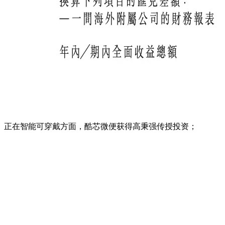
正在智能可穿戴方面，酷芯微便获得高秉强传授投资；