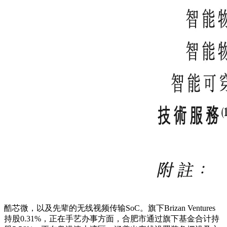
酷芯微，以及先辈的无线视频传输SoC。旗下Brizan Ventures
持股0.31%，正在手艺办事方面，合肥市通过旗下基金合计持