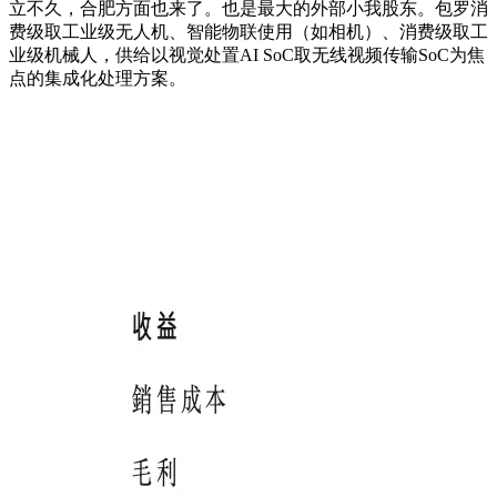
立不久，合肥方面也来了。也是最大的外部小我股东。包罗消
费级取工业级无人机、智能物联使用（如相机）、消费级取工
业级机械人，供给以视觉处置AI SoC取无线视频传输SoC为焦
点的集成化处理方案。