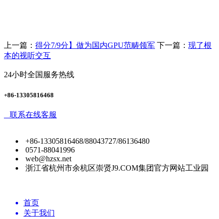
上一篇：
得分7/9分】做为国内GPU范畴领军
下一篇：
现了根
本的视听交互
24小时全国服务热线
+86-13305816468
联系在线客服
+86-13305816468/88043727/86136480
0571-88041996
web@hzsx.net
浙江省杭州市余杭区崇贤J9.COM集团官方网站工业园
首页
关于我们