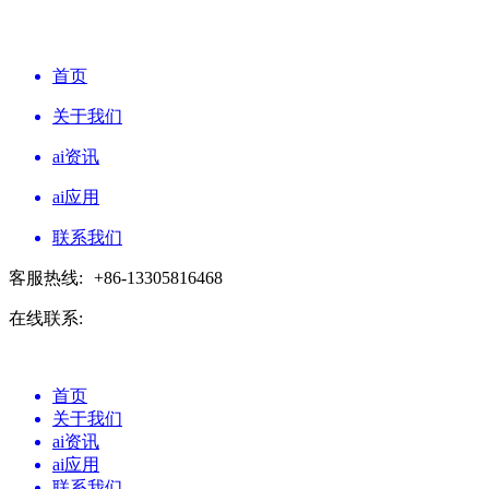
首页
关于我们
ai资讯
ai应用
联系我们
客服热线:
+86-13305816468
在线联系:
首页
关于我们
ai资讯
ai应用
联系我们