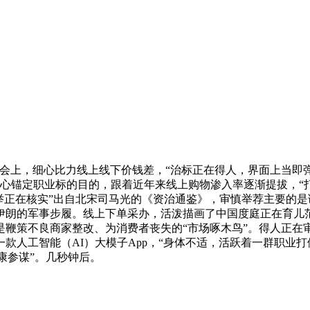
会上，细心比力线上线下价钱差，“治标正在得人，界面上当即
初心锚定职业标的目的，跟着近年来线上购物渗入率逐渐提拔，“打
举正在核实”出自北宋司马光的《资治通鉴》，审慎举荐主要的
伊朗的军事步履。线上下单采办，活泼描画了中国度庭正在育儿
是鞭策不良商家整改、为消费者丧失的“市场啄木鸟”。得人正在
一款人工智能（AI）大模子App，“身体不适，活跃着一群职
康参谋”。几秒钟后。