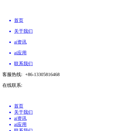
首页
关于我们
ai资讯
ai应用
联系我们
客服热线:
+86-13305816468
在线联系:
首页
关于我们
ai资讯
ai应用
联系我们