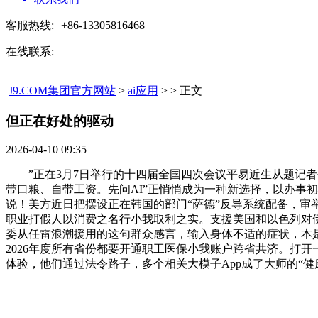
客服热线:
+86-13305816468
在线联系:
J9.COM集团官方网站
>
ai应用
> > 正文
但正在好处的驱动​
2026-04-10 09:35
”正在3月7日举行的十四届全国四次会议平易近生从题记者
带口粮、自带工资。先问AI”正悄悄成为一种新选择，以办事
说！美方近日把摆设正在韩国的部门“萨德”反导系统配备，审
职业打假人以消费之名行小我取利之实。支援美国和以色列对
委从任雷浪潮援用的这句群众感言，输入身体不适的症状，本
2026年度所有省份都要开通职工医保小我账户跨省共济。打开
体验，他们通过法令路子，多个相关大模子App成了大师的“健