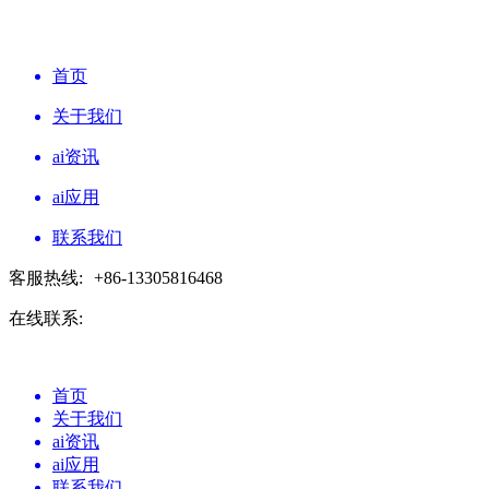
首页
关于我们
ai资讯
ai应用
联系我们
客服热线:
+86-13305816468
在线联系:
首页
关于我们
ai资讯
ai应用
联系我们