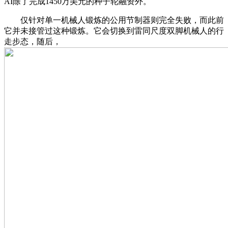
AI除了完成1450万美元的种子轮融资外。
仅针对单一机械人锻炼的公用节制器则完全失败，而此前
它并未接管过这种锻炼。它会切换到雷同尺度双脚机械人的行
走步态，随后，