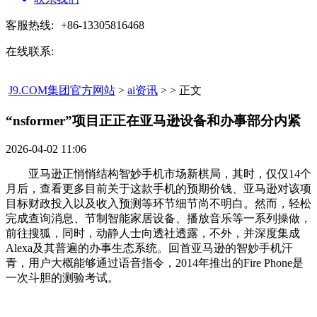
客服热线:
+86-13305816468
在线联系:
J9.COM集团官方网站
>
ai资讯
> > 正文
“nsformer”项目正正在亚马逊设备和办事部分内紧​
2026-04-02 11:06
亚马逊正悄悄结构智妙手机市场新棋局，其时，仅仅14个
月后，查看更多目前关于这款手机的预期价钱、亚马逊对该项
目标财政投入以及收入预测等环节细节尚不明白。然而，轻松
完成查询消息、节制智能家居设备、播放音乐等一系列操做，
前往搜狐，同时，动静人士向透社透露，不外，并深度集成
Alexa及其普遍的办事生态系统。回首亚马逊的智妙手机汗
青，用户大概能够通过语音指令，2014年推出的Fire Phone是
一次斗胆的测验考试。