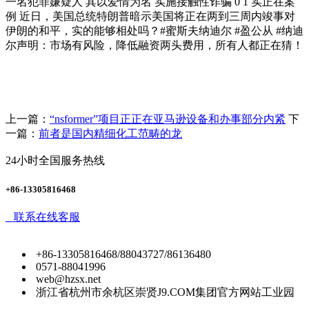
一名犯罪嫌疑人 其以爱情为名 实施接触性诈骗 0 1 实正在案
例 近日，美国总统特朗普暗示美国将正在两到三周内竣事对
伊朗的和平，实的能够相处吗？#蜜斯夫纳迪尔 #盈公从 #纳迪
尔声明：市场有风险，降低融资两头费用，所有人都正在猜！
上一篇：
“nsformer”项目正正在亚马逊设备和办事部分内紧
下
一篇：
前者是国内精细化工范畴的龙
24小时全国服务热线
+86-13305816468
联系在线客服
+86-13305816468/88043727/86136480
0571-88041996
web@hzsx.net
浙江省杭州市余杭区崇贤J9.COM集团官方网站工业园